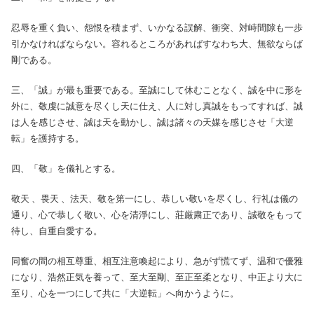
忍辱を重く負い、怨恨を積まず、いかなる誤解、衝突、対峙間隙も一歩
引かなければならない。容れるところがあればすなわち大、無欲ならば
剛である。
三、「誠」が最も重要である。至誠にして休むことなく、誠を中に形を
外に、敬虔に誠意を尽くし天に仕え、人に対し真誠をもってすれば、誠
は人を感じさせ、誠は天を動かし、誠は諸々の天媒を感じさせ「大逆
転」を護持する。
四、「敬」を儀礼とする。
敬天 、畏天 、法天、敬を第一にし、恭しい敬いを尽くし、行礼は儀の
通り、心で恭しく敬い、心を清淨にし、莊厳粛正であり、誠敬をもって
待し、自重自愛する。
同奮の間の相互尊重、相互注意喚起により、急がず慌てず、温和で優雅
になり、浩然正気を養って、至大至剛、至正至柔となり、中正より大に
至り、心を一つにして共に「大逆転」へ向かうように。