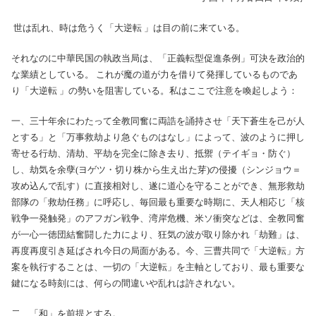
世は乱れ、時は危うく「大逆転 」は目の前に来ている。
それなのに中華民国の執政当局は、「正義転型促進条例」可決を政治的
な業績としている。 これが魔の道が力を借りて発揮しているものであ
り「大逆転 」の勢いを阻害している。私はここで注意を喚起しよう：
一、三十年余にわたって全教同奮に両誥を誦持させ「天下蒼生を己が人
とする」と「万事救劫より急ぐものはなし」によって、波のように押し
寄せる行劫、清劫、平劫を完全に除き去り、抵禦（テイギョ・防ぐ）
し、劫気を余孽(ヨゲツ・切り株から生え出た芽)の侵擾（シンジョウ＝
攻め込んで乱す）に直接相対し、遂に道心を守ることができ、無形救劫
部隊の「救劫任務」に呼応し、毎回最も重要な時期に、天人相応じ「核
戦争一発触発」のアフガン戦争、湾岸危機、米ソ衝突などは、全教同奮
が一心一徳団結奮闘した力により、狂気の波が取り除かれ「劫難」は、
再度再度引き延ばされ今日の局面がある。今、三曹共同で「大逆転」方
案を執行することは、一切の「大逆転」を主軸としており、最も重要な
鍵になる時刻には、何らの間違いや乱れは許されない。
二、「和」を前提とする。