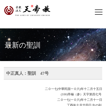
最新の聖訓
中正真人：聖訓 47号
二Ｏ一七(中華民国一Ｏ六)年十二月十五日
(106)帝極（参）天字第四七号
二Ｏ一七(一Ｏ六)年十二月十一日
丁酉年十月廿四日 午の刻