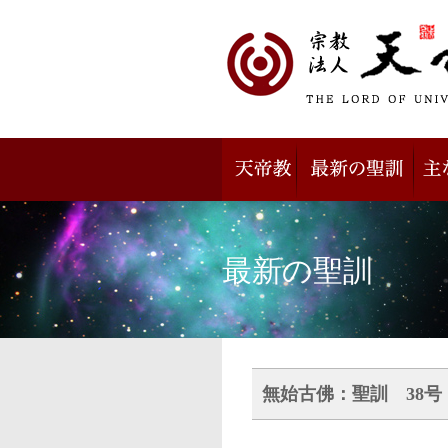
最新の聖訓
無始古佛：聖訓 38号