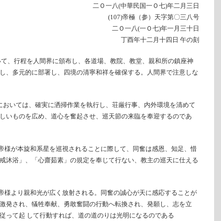
二Ｏ一八(中華民国一Ｏ七)年二月三日
(107)帝極（参）天字第〇三八号
二Ｏ一八(一Ｏ七)年一月三十日
丁酉年十二月十四日 午の刻
いて、行程を人間界に頒布し、各道場、教院、教堂、親和所の鎮座神
し、多元的に部署し、四境の清寧和祥を確保する。人間界で注意しな
においては、確実に洒掃作業を執行し、荘厳行事、内外環境を清めて
しいものを広め、道心を奮起させ、巡天節の来臨を奉迎するのであ
上帝様が本旋和系星を巡視されることに際して、同奮は感恩、知足、惜
戒沐浴」、「心齋茹素」の規定を奉じて行ない、教主の巡天に仕える
上帝様より親和光が広く放射される。同奮の誠心が天に感応することが
激発され、犠牲奉献、勇敢奮闘の行動へ転換され、発願し、志を立
従って起 して行動すれば、道の道のりは光明になるのである