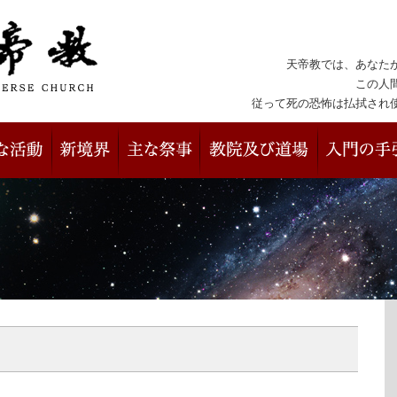
天帝教では、あなた
この人
従って死の恐怖は払拭され