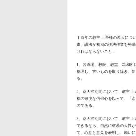
丁酉年の教主 上帝様の巡天につ
媒、護法が初期の護法作業を発動
ければならないこと：
1、各道場、教院、教堂、親和所
整理し、古いものを取り除き、新
る。
2、巡天節期間において、教主 
福の敬虔な信仰心を以って、「斎
のである。
3、巡天節期間において、教主 
できるなら、自然に敬慕の天性が
て、心意と意見を表明し、願いに