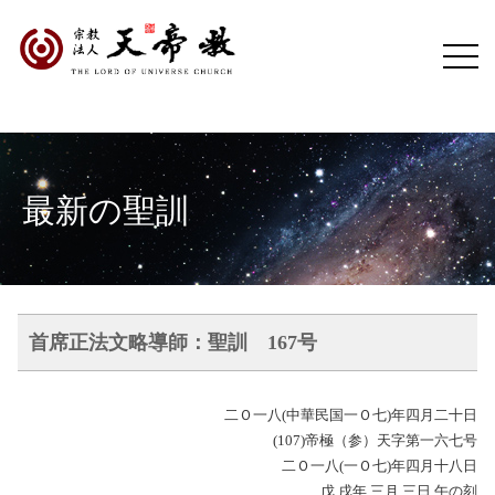
最新の聖訓
首席正法文略導師：聖訓 167号
二Ｏ一八(中華民国一Ｏ七)年四月二十日
(107)帝極（参）天字第一六七号
二Ｏ一八(一Ｏ七)年四月十八日
戊 戌年 三月 三日 午の刻