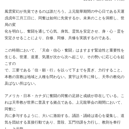
風雲変幻が先覚できるのは誰だろう。上元龍華期間の中心日である天運
戊戌年三月三日に、同奮は如何に先覚するか。未来のことを洞察し、世
局の変
化を明白し、奮闘を通して心気、身気、霊気を安定させ、身・心・霊を
安定させることにより、自修、同修、共修を実践するのである。
この時期において、「天命・信心・奮闘」はますます緊迫性と重要性を
生じる。世運、道運、気運が次から次へ起こり、その勢いに応じ心を起
こすの
で、三要である「信・願・行」を以って下までを貫ぎ、力行すること。
本教の宣教は地域と人種を問わない。寰宇は天帝に帰し、天帝の教化の
及ばない所はない。
アメリカ・日本・カナダに奮闘の同奮の足跡と成績が存在している。こ
れは天帝教が世界に普及する拠点である。上元龍華会の期間において、
同奮に
共に参与するように、大いに激励する。誦誥・誦経は道心を凝集し、道
気を団結する直接行動であり、普段、五門功課を力行し、教則を奉行
し、上元龍