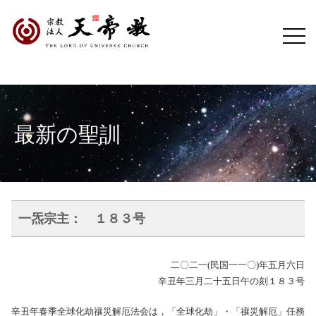
最新の聖訓
一炁宗主： １８３号
二〇二一(民国一一〇)年五月六日
辛丑年三月二十五日午の刻１８３号
辛丑年春季全球化劫禳災解厄法会は，「全球化劫」・「禳災解厄」任務