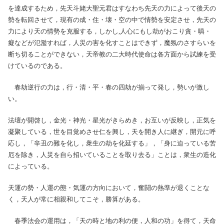
を達成するため，先天斗姥大聖元君はすなわち先天の力によって後天の
勢を転回させて，現有の成・住・壊・空の中で情勢を安定させ，先天の
力により天の情勢を克服する，しかし,人心にもし劫がおこり貪・嗔・
癡などが氾濫すれば，人災の害を化すことはできず，魔氛のさすらいを
断ち切ることができない，天帝教の二大時代使命は各方面から試練を受
けているのである。
春劫逆行の力は，行・清・平・春の四劫が揃って発し，勢いが激し
い。
法壇が開啓し，金光・神光・星光がきらめき，お互いが反映し，正気を
凝聚している，世を目覚めさせ仁を興し，天を開き人に継ぎ，開元に呼
応し，「辛丑の難を化し，衆生の劫を化延する」，「身に迫っている苦
厄を除き，人災を自ら招いていることを取り去る」ことは，衆生の造化
によっている。
天運の勢・人運の態・気運の方向において，奮闘の熱準が退くことな
く，天人が常に相親和してこそ，勝算がある。
春季法会の運用は，「天の時と地の利の便，人和の功」を得て，天命