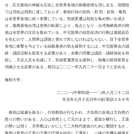
せ，応元救劫の神媒を応化し全世界各地の病毒疫情を消し去る，現階段
では消化は四割に達しておらず，春劫行劫の劫気・邪 気・妖気・毒気
は全世界各地に続々来襲している。気候変遷は劫気を集め勢いを成さ
せ，復興基地台湾は形勢の転変により，焦点となり，台湾海峡両岸の関
係は全世界の注目を集めている，中元龍華の劫気化消の行動は連鎖反応
を生むので，人間界は謹慎と畏れで対しなければならない。目下全世界
各地に衝撃を与えている凶殺暴戾の気を緩和するには，中元龍華会の誦
経・誦誥活動を延長する必要があり，全教の同奮は誦誥・誦経強化を持
続し，天災人災を化減して，気候変遷悪化を緩和し，病毒の疫情変異を
消滅させる必要がある，期日は二〇二一年九月二十一日までと定める。
極初大帝：
二〇二一(中華民国一一〇)年八月二十二日
辛丑年七月十五日申の刻 聖訓２８８号
春劫は猛威を振るい，行劫救劫が行なわれ，大自然の反発は大自然の
怒りの勢いがある，人心は依然として元のままで，霸道が横行し，王道
の勢いは弱く，天帝教はいかにして二大時代使命のために奮闘するか，
無形は有形の正気の力量の圧挾を結合して運化し，一線の生機を確保す