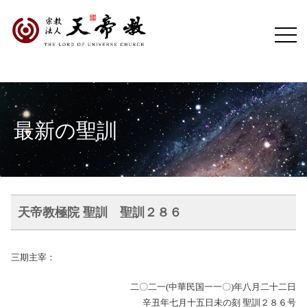
最新の聖訓
天帝教極院 聖訓 聖訓２８６
三期主宰：
二〇二一(中華民国一一〇)年八月二十二日
辛丑年七月十五日未の刻 聖訓２８６号