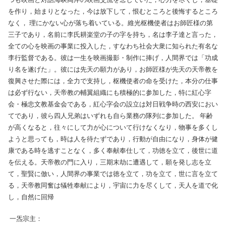
を作り，始まりとなった，今は放下して，恨むところと後悔するところ
なく， 理にかない心が落ち着いている。維光枢機使者はお師匠様の第
三子であり，名前に李氏耕楽堂の子の字を持ち，名は李子達と言った，
全ての心を映画の事業に投入した，すなわち社会大衆に知られた有名な
李行監督である。彼は一生を映画撮影・制作に捧げ，人間界では「功成
り名を遂げた」。彼には先天の願力があり，お師匠様が先天の天帝教を
復興させた際には，全力で支持し，枢機使者の命を受けた，本分の仕事
は必ず行ない，天帝教の輔翼組織にも積極的に参加した，特に紅心字
会・極忠文教基金会である，紅心字会の設立は対日戦争時の西安におい
てであり，彼ら四人兄弟はいずれも自ら業務の隊列に参加した。 年齢
が高くなると，往々にして力が心について行けなくなり，物事を多くし
ようと思っても，時は人を待たずであり，行動が自由になり，身体が健
康である時を逃すことなく，多く奉献奉仕して，功徳を立て，後世に道
を伝える。天帝教の門に入り，三期末劫に遭遇して，願を発し志を立
て，聖賢に倣い，人間界の事業では徳を立て，功を立て，世に言を立て
る，天帝教同奮は犠牲奉献により，宇宙に力を尽くして，天人を道で化
し，自然に回帰
一炁宗主：