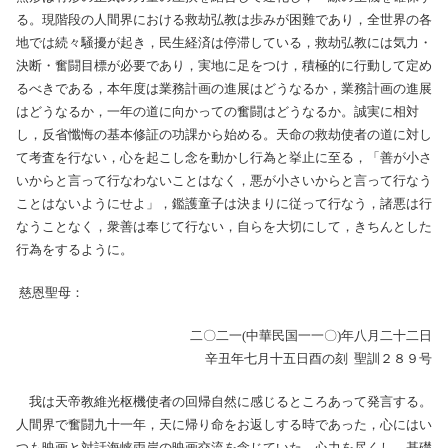
る。現階段の人間界における救劫弘教は歩みが困難であり，全世界の各
地では続々騒擾が起き，民生経済は停滞している，救劫弘教には気力・
決断・奮闘目標が必要であり，実地に足をつけ，積極的に行動して定め
るべきである，本年度は業務計画の進展はどうなるか，業務計画の進展
はどうなるか，一年の道に向かっての奮闘はどうなるか。誠実に相対
し，反省懺悔の基本修証の功課から始める。天命の救劫使者の道に対し
て考査を行ない，心を起こし念を動かし行為と挙止に至る，「善が小さ
いからと言って行なわないことはなく，悪が小さいからと言って行なう
ことはないようにせよ」，鑑護童子は決まりに従って行なう，諸悪は行
なうことなく，衆善は奉じて行ない，自らを大切にして，きちんとした
行為をするように。
慈恩聖母：
二〇二一(中華民国一一〇)年八月二十二日
辛丑年七月十五日酉の刻 聖訓２８９号
我は天帝教維光枢機使者の回帰自然に感じるところあって発言する。
人間界で奮闘九十一年，天に帰り命をお返しする時であった，心にはい
つも映画と対話海峡両岸の映画交流を念じていた，心力を尽くし，基礎