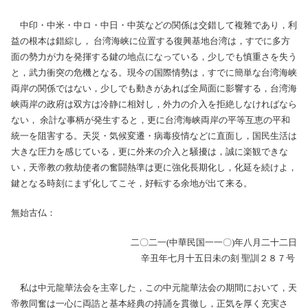
中印・中米・中ロ・中日・中英などの関係は交錯して複雜であり，利
益の根本は錯綜し， 台湾海峡に位置する復興基地台湾は，すでに多方
面の勢力が力を発揮する鍵の地点になっている，少しでも慎重さを失う
と，武力衝突の危機となる。現今の国際情勢は，すでに簡単な台湾海峡
両岸の関係ではない，少しでも動きがあれば全局面に影響する，台湾海
峡両岸の政府は双方は冷静に相対し，外力の介入を拒絶しなければなら
ない， 余計な事柄が発生すると，更に台湾海峡両岸の平等互恵の平和
統一を阻害する。天災・気候変遷・病毒疫情などに直面し，国民生活は
大きな圧力を感じている，更に外来の介入と騒擾は，誠に楽観できな
い，天帝教の救劫使者の奮闘熱準は更に強化長期化し，化延を続けよ，
鍵となる時刻にまず化してこそ，好転する余地が出て来る。
無始古仏：
二〇二一(中華民国一一〇)年八月二十二日
辛丑年七月十五日未の刻 聖訓２８７号
私は中元龍華法会を主宰した，この中元龍華法会の期間において，天
帝教同奮は一心に両誥と基本経典の持誦を貫徹し，正気を厚く充実さ