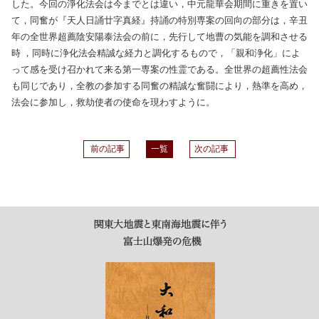
した。今回の淨化法会は今までとは違い，中元龍華会期間に重きを置い
て，同奮が『天人日誦廿字真経』持誦の特別専案の回向の部分は，辛丑
年の全世界超薦陰安陽泰法会の前に，先行して地曹の気能を調和させる
時 ，同時に浄化法会精誠な経力と調化するもので，「親和浄化」によ
って感を受け召かれて来る第一専案の性霊である。全世界の超薦性法会
も同じであり，全教の参加する同奮の精誠な奮闘により，熱準を高め，
法会に参加し，救劫使者の使命を現わすように。
前の記事
一覧
次の記事