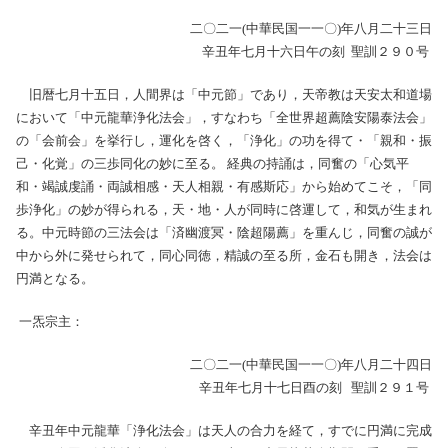
二〇二一(中華民国一一〇)年八月二十三日
辛丑年七月十六日午の刻 聖訓２９０号
旧暦七月十五日，人間界は「中元節」であり，天帝教は天安太和道場
において「中元龍華浄化法会」，すなわち「全世界超薦陰安陽泰法会」
の「会前会」を挙行し，運化を啓く，「浄化」の功を得て・「親和・振
己・化覚」の三歩同化の妙に至る。 経典の持誦は，同奮の「心気平
和・竭誠虔誦・両誠相感・天人相親・有感斯応」から始めてこそ，「同
歩浄化」の妙が得られる，天・地・人が同時に啓運して，和気が生まれ
る。中元時節の三法会は「済幽渡冥・陰超陽薦」を重んじ，同奮の誠が
中から外に発せられて，同心同徳，精誠の至る所，金石も開き，法会は
円満となる。
一炁宗主：
二〇二一(中華民国一一〇)年八月二十四日
辛丑年七月十七日酉の刻 聖訓２９１号
辛丑年中元龍華「浄化法会」は天人の合力を経て，すでに円満に完成