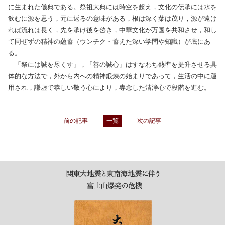
に生まれた儀典である。祭祖大典には時空を超え，文化の伝承には水を
飲むに源を思う，元に返るの意味がある，根は深く葉は茂り，源が遠け
れば流れは長く，先を承け後を啓き，中華文化が万国を共和させ，和し
て同ぜずの精神の蘊蓄（ウンチク・蓄えた深い学問や知識）が底にあ
る。
「祭には誠を尽くす」，「善の誠心」はすなわち熱準を提升させる具
体的な方法で，外から内への精神鍛煉の始まりであって，生活の中に運
用され，謙虚で恭しい敬う心により，専念した清浄心で段階を進む。
前の記事
一覧
次の記事