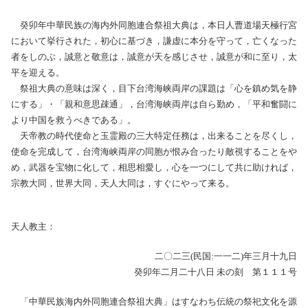
癸卯年中華民族の海内外同胞連合祭祖大典は，本日人曹道場天極行宮
において挙行された，初心に基づき，謙虚に本分を守って，亡くなった
者をしのぶ，誠意と敬意は，誠意が天を感じさせ，誠意が和に至り，太
平を迎える。
祭祖大典の意味は深く，目下台湾海峡両岸の課題は「心を鎮め気を静
にする」・「親和意思疎通」，台湾海峡両岸は自ら勤め，「平和奮闘に
より中国を救うべきである」。
天帝教の時代使命と玉霊殿の三大特定任務は，出来ることを尽くし，
使命を完成して，台湾海峡両岸の同胞が恨み合ったり敵視することをや
め，武器を宝物に化して，相思相愛し，心を一つにして共に助ければ，
宗教大同，世界大同，天人大同は，すぐにやって来る。
天人教主：
二〇二三(民国:一一二)年三月十九日
癸卯年二月二十八日 未の刻 第１１１号
「中華民族海内外同胞連合祭祖大典」はすなわち伝統の祭祀文化を源