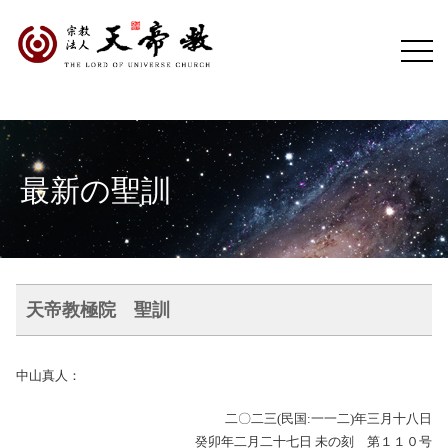
最新の聖訓
天帝教極院 聖訓
中山真人：
二〇二三(民国:一一二)年三月十八日
癸卯年二月二十七日 未の刻 第１１０号